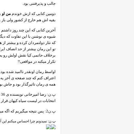
جالب و پذیرفتنی بود.
دومین کتابی که ازش خوندم
من او
بو
بقیه اش هم خارج از کشور ولی باز یه
آخرین کتابی که این چند روز داشتم
شیوه ی نوشتن با این تفاوت که دی
که نثار دولتمردان کرده و بیشتر از 
تو این رمان بیشتر از حد انصاف ایرا
برخلاف حاتمی کیا نقش اولش رو یه 
تکرار میکنه در مواقعی!!
اواسط رمان اونقدر ناامید شده بود
اعتراف کنم که چند صفحه ی آخر یه 
همه ی رمان تاثیرگذار بود و جاش 
پ
انتخابات در لیست سیاه کیهان قرار
پ.ن2: پس نتیجه میگیریم که اگه میخوایید محبوب دل من بشید سعی کنید مورد لطف کیهان قرار بگیرید!
پ.ن: نمیدونم چرا احساس میکنم این آخر