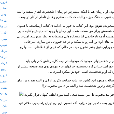
فروردین 
اسفند ۱۳۹۱
د . اون رمان هم با اینکه بیشترش تو زمان اعلحضرت اتفاق میفته و البته
بهمن ۱۳۹۱
 نقبی به جنگ میزنه و البته که کتاب محترم و قابل تاملی از کار دراومده.
دی ۱۳۹۱
 میخوندم
بیوتن
بود. این کتاب یه جورایی ادامه ی کتاب ارمیاست. با همون
آذر ۱۳۹۱
گه هضمش برای من سخت شده. این رمان با وجود تمام نیش و کنایه هایی
آبان ۱۳۹۱
همیشه آدمو یاد حاتمی کیا میندازه ولی منصفانه به نظر نمیرسه. امیرخانی
مهر ۱۳۹۱
نی های اون ور آب رو له میکنه و در حد حیوون پائین میاره. امیرخانی
شهریور ۱
جورایی فوق بشر نشون میده در حالی که خیلی از خطاهای انسانها رو
مرداد ۱۳۹۱
تیر ۱۳۹۱
م از شخصیتهای موجود که میخواستم نیمه کاره رهاش کنم ولی باید
خرداد ۱۳۹۱
جورایی جبران کرد نویسنده. حرفهای حاج مهدی توی چند صفحه بیشتر از
اردیبهشت
بود که اونو شخصیت اصلی خودش میکرد امیرخانی.
فروردین 
.ن: رضا امیرخانی نویسنده ی 36 ساله و متعهد این کشور به علت حمایت نکردن ازا.ن و البته نقداو در زمان
اسفند ۱۳۹۰
 گرفت و ترور شخصیت شد و البته برای من محبوب تر!!
بهمن ۱۳۹۰
دی ۱۳۹۰
آذر ۱۳۹۰
ین پست که براتون میزارم. آخه تصمیم دارم برم تهران راهپیمایی. حلالم کنید
آبان ۱۳۹۰
مهر ۱۳۹۰