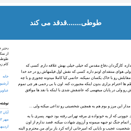
طوطی.......قدقد می کند
دختر ف
از نمک
طوطی 
کام زم
ندازه. کارگردان دفاع مقدس که خیلی خیلی بهش علاقه دارم. کسی که
لی هوای منتقدای اونم داره. کسی که نقش اول فیلمهاش رو در حد خدا
خانه
لش رو با خاک یکسان نمیکنه. حاتمی کیا کاملا میدونه چجوری و با چه
آرشیو 
کاظم ها احترام بزاری بدون اینکه مجبورت کنه. اون با بی رحمی هر چی تموم
 رو ولی در پایان میفهمی که عاشقش شدی با اینکه با نقد ها موافق
عناوین
نوشته‌
مدار این مرز و بوم هم یه همچین شخصیتی رو تداعی میکنه ولی ....
آبان ۱۳۹۲
. جوونی که از یه خونواده ی مرفه تهرانی رفته بود جبهه. پسری با یه
مهر ۱۳۹۲
تمام جنگ تو جبهه میمونه و آرزوی شهادت میکنه. قصد ندارم از اون
اردیبهشت
شخصیت عجیب و نایابی که امیرخانی ارائه کرد باز برای من محترم و البته